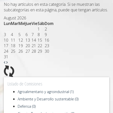
No hay artículos en esta categoría. Si se muestran las
subcategorías en esta página, puede que tengan artículos.
August 2026
Lun
Mar
Mié
Jue
Vie
Sáb
Dom
1
2
3
4
5
6
7
8
9
10
11
12
13
14
15
16
17
18
19
20
21
22
23
24
25
26
27
28
29
30
31
Listado de Comisiones
Agroalimentario y agroindustrial (1)
Ambiente y Desarrollo sustentable (0)
Defensa (0)