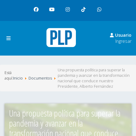
facebook
youtube
instagram
tiktok
whatsapp
Usuario
Ingresar
Una propuesta política para superar la
Está
pandemia y avanzar en la transformación
aquí:
Inicio
Documentos
nacional que conduce nuestro
Presidente, Alberto Fernández
Una propuesta política para superar la
pandemia y avanzar en la
transformación nacional que conduce