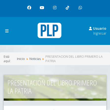
facebook
youtube
instagram
tiktok
whatsapp
Usuario
Ingresar
Está
PRESENTACION DEL LIBRO PRIMERO LA
Inicio
Noticias
aquí:
PATRIA
PRESENTACION DEL LIBRO PRIMERO
LA PATRIA