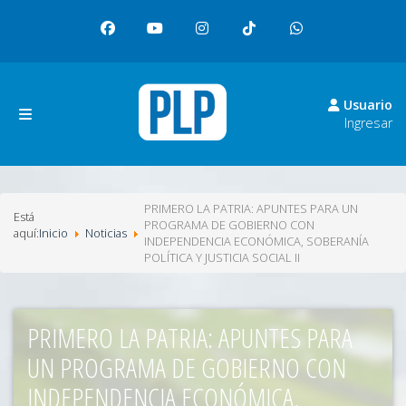
facebook
youtube
instagram
tiktok
whatsapp
Usuario
Ingresar
PRIMERO LA PATRIA: APUNTES PARA UN
Está
PROGRAMA DE GOBIERNO CON
aquí:
Inicio
Noticias
INDEPENDENCIA ECONÓMICA, SOBERANÍA
POLÍTICA Y JUSTICIA SOCIAL II
PRIMERO LA PATRIA: APUNTES PARA
UN PROGRAMA DE GOBIERNO CON
INDEPENDENCIA ECONÓMICA,